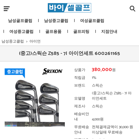
남성골프클럽
남성중고클럽
여성골프클럽
여성중고클럽
골프용품
골프피팅
지점안내
남성중고클럽
아이언
(중고)스릭슨 Z585 - 7I 아이언세트 600261165
380,000
상품가
원
적립금
1%
브랜드
스릭슨
(중고)스릭슨 Z585 - 7I 아
모델명
이언세트
제조사
스릭슨
배송비안
내
4,000원
무료배송
전체결제금액이 30,000 원
안내
이상일때 무료배송