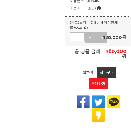
제품번호
600261165
배송비
(조건)
(중고)스릭슨 Z585 - 7I 아이언세
트 600261165
380,000
원
+1
-1
380,000
총 상품 금액
원
찜하기
장바구니
구매하기