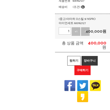
제품번호
600162127
배송비
(조건)
(중고)야마하 D스틸 9I NSPRO
아이언세트 600162127
400,000
원
+1
-1
400,000
총 상품 금액
원
찜하기
장바구니
구매하기