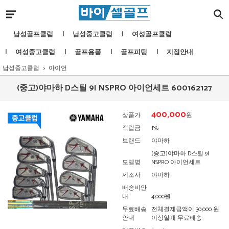
남성골프클럽
남성중고클럽
여성골프클럽
여성중고클럽
골프용품
골프피팅
지점안내
남성중고클럽
아이언
(중고)야마하 D스틸 9I NSPRO 아이언세트 600162127
400,000
상품가
원
적립금
1%
브랜드
야마하
(중고)야마하 D스틸 9I
모델명
NSPRO 아이언세트
제조사
야마하
배송비안
내
4,000원
무료배송
전체결제금액이 30,000 원
안내
이상일때 무료배송