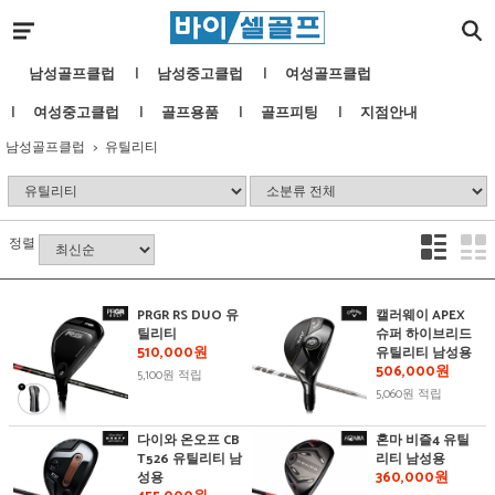
남성골프클럽
남성중고클럽
여성골프클럽
여성중고클럽
골프용품
골프피팅
지점안내
남성골프클럽
유틸리티
정렬
PRGR RS DUO 유
캘러웨이 APEX
틸리티
슈퍼 하이브리드
510,000원
유틸리티 남성용
506,000원
5,100원 적립
5,060원 적립
다이와 온오프 CB
혼마 비즐4 유틸
T526 유틸리티 남
리티 남성용
360,000원
성용