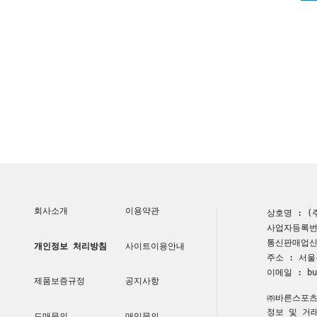
회사소개
이용약관
상호명 : (
사업자등록번호
통신판매업신고
개인정보 처리방침
사이트이용안내
주소 : 서울
이메일 : buy
제품보증규정
공지사항
㈜바른스포츠
정보 및 거
도매문의
매입문의