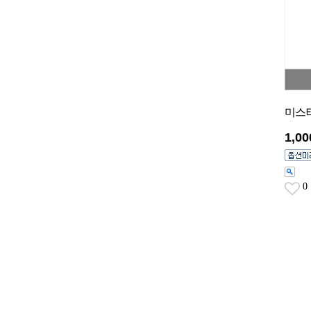
미스테
1,0
0