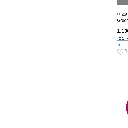
미스테
Gree
1,1
0