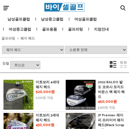
남성골프클럽
남성중고클럽
여성골프클럽
여성중고클럽
골프용품
골프피팅
지점안내
골프피팅
웨지 헤드
정렬
이토보리 4세대
2022 BALDO 발
웨지 헤드
도 코르사 포지드
520,000원
바운스 백 웨지 헤
드
5,200원 적립
450,000원
4,500원 적립
이토보리 3세대
JP Premier 제이
웨지 헤드
피 프리미어 웨지
430,000원
헤드[Black Scrap