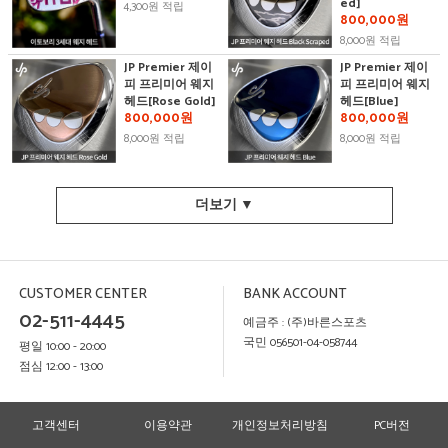
ed]
4,300원 적립
800,000원
8,000원 적립
JP Premier 제이
JP Premier 제이
피 프리미어 웨지
피 프리미어 웨지
헤드[Rose Gold]
헤드[Blue]
800,000원
800,000원
8,000원 적립
8,000원 적립
더보기 ▼
CUSTOMER CENTER
BANK ACCOUNT
02-511-4445
예금주 : (주)바른스포츠
국민 056501-04-058744
평일 10:00 - 20:00
점심 12:00 - 13:00
고객센터
이용약관
개인정보처리방침
PC버전